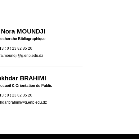
 Nora MOUNDJI
Recherche Bibliographique
3 ( 0 ) 23 82 85 26
ra.moundji@g.enp.edu.dz
akhdar BRAHIMI
ccueil & Orientation du Public
3 ( 0 ) 23 82 85 26
khdar.brahimi@g.enp.edu.dz