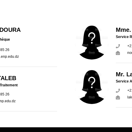
a DOURA
Mme.
Service 
othèque
+21
 85 26
no
.enp.edu.dz
Mr. L
TALEB
Service A
 Traitement
+21
 85 26
la
np.edu.dz