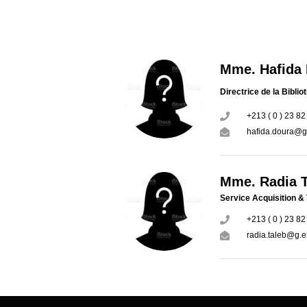
Mme. Hafid
Directrice de la Bibli
+213 ( 0 ) 23 82
hafida.doura@g
Mme. Radia 
Service Acquisition &
+213 ( 0 ) 23 82
radia.taleb@g.e