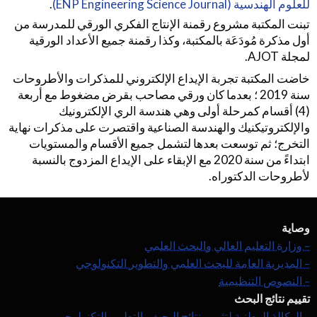
للعلوم الهندسية (ENP Engineering Science Journal)
.
تبنت المكتبة مشروع رقمنة الإنتاج الفكري الورقي للمدرسة من
أول مذكرة مُودَعَة بالمكتبة، وكذا رقمنة جميع الأعداد الورقية
لمجلة AJOT.
خاضت المكتبة تجربة الإيداع الإلكتروني للمذكرات والأطروحات
سنة 2019 ؛ بعدما كان ورقي مصاحب بقرض مضغوط مع أربعة
(4) أقسام كمرحلة أولى وهي هندسة الري الإلكترونيك
والإلكتروتيكنيك والهندسة الصناعية واقتصرت على مذكرات نهاية
التخرج؛ ثم توسعت بعدها لتشمل جميع الأقسام والمستويات
ابتداءً من سنة 2020 مع الإبقاء على الإيداع المزدوج بالنسبة
لأطروحات الدكتوراه.
وصاية
– وزارة التعليم العالي والبحث العلمي
– المديرية العامة للبحث العلمي والتطوير التكنولوجي
– النصوص التنظيمية
تقييم نتائج البحث
– الوكالة الوطنية لتثمين نتائج البحث والتطوير التكنولوجي