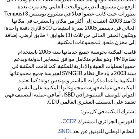
الرفع من مستوى التدريس والبحث العلمي وقد مرت بعدة
تطورات حيث كانت عضوا فعالا في مشروع تومبيس 3 (Tempus
3) منذ 2003، اتنقلت إلى أكثر من مكان و استقرت في مكانها
الحالي في ديسمبر2005 بقدرة استيعاب 500 قارئ دفعة واحدة؛
ويتكون المبنى الحالي من ثلاث (3) طوابق + طابق أرضي. إضافة
إلى مخزن ملحق للمجموعات المكتبية.
قامت المكتبة بحوسبة جميع خدماتها سنة 2005 باستخدام
نظامPMB وهو نظام متكامل موافق للمعايير الدولية ويدعم
جميع العمليات الفنية والإدارية للمكتبة. كما قامت المكتبة في
سنة 2003م بإدخال نظام SYNGEB لفهرسة جميع مجموعاتها
المكتبية ما عدا مذكرات الماستر ومهندس دولة؛ كما تعتمد
المكتبة في عملية فهرسة مجموعاتها المكتبية على التقنين
الدولي للوصف البيبليوغرافي ISBD، أما في عملية التصنيف فهي
تعتمد على التصنيف العشري العالمي CDU.
تشترك المكتبة في كل من:
الفهرس الجزائري المشترك
CCDZ
.
النظام الوطني للتوثيق عن بعد
SNDL
.